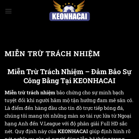
Bỏ
qua
nội
dung
MIỄN TRỪ TRÁCH NHIỆM
Miễn Trừ Trách Nhiệm – Đảm Bảo Sự
Công Bằng Tại KEONHACAI
Miễn trừ trách nhiệm
bảo chứng cho sự minh bạch
tuyệt đối khi người hâm mộ tận hưởng đam mê sân cỏ.
Là điểm đến hàng đầu cho tín đồ trực tiếp bóng đá,
chúng tôi mang tới những màn so tài rực lửa từ Ngoại
hạng Anh đến V.League với độ phân giải Full HD sắc
nét. Quy định này của
KEONHACAI
giúp định hình rõ
nét nghĩa vụ của cả người dùng lẫn hệ thống trong