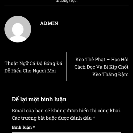
thường trực
.
ADMIN
Kèo Thẻ Phạt – Học Hỏi
Thuật Ngữ Cá Độ Bóng Đá
Cách Đọc Và Bí Kíp Chốt
Dễ Hiểu Cho Người Mới
Kèo Thắng Đậm
Để lại một bình luận
Email của bạn sẽ không được hiển thị công khai.
Các trường bắt buộc được đánh dấu
*
Bình luận
*