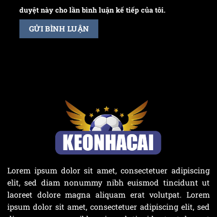
duyệt này cho lần bình luận kế tiếp của tôi.
Lorem ipsum dolor sit amet, consectetuer adipiscing
elit, sed diam nonummy nibh euismod tincidunt ut
laoreet dolore magna aliquam erat volutpat. Lorem
ipsum dolor sit amet, consectetuer adipiscing elit, sed