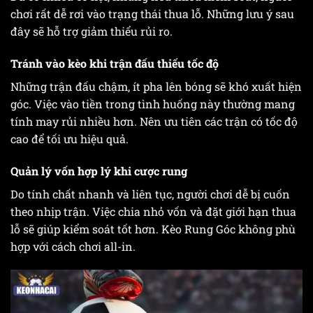
chơi rất dễ rơi vào trạng thái thua lỗ. Những lưu ý sau
đây sẽ hỗ trợ giảm thiểu rủi ro.
Tránh vào kèo khi trận đấu thiếu tốc độ
Những trận đấu chậm, ít pha lên bóng sẽ khó xuất hiện
góc. Việc vào tiền trong tình huống này thường mang
tính may rủi nhiều hơn. Nên ưu tiên các trận có tốc độ
cao để tối ưu hiệu quả.
Quản lý vốn hợp lý khi cược rung
Do tính chất nhanh và liên tục, người chơi dễ bị cuốn
theo nhịp trận. Việc chia nhỏ vốn và đặt giới hạn thua
lỗ sẽ giúp kiểm soát tốt hơn. Kèo Rung Góc không phù
hợp với cách chơi all-in.