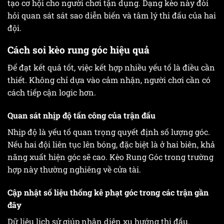
tạo cơ hội cho người chơi tận dụng. Dạng kèo này đòi
hỏi quan sát sát sao diễn biến và tâm lý thi đấu của hai
đội.
Cách soi kèo rung góc hiệu quả
Để đạt kết quả tốt, việc kết hợp nhiều yếu tố là điều cần
thiết. Không chỉ dựa vào cảm nhận, người chơi cần có
cách tiếp cận logic hơn.
Quan sát nhịp độ tấn công của trận đấu
Nhịp độ là yếu tố quan trọng quyết định số lượng góc.
Nếu hai đội liên tục lên bóng, đặc biệt là ở hai biên, khả
năng xuất hiện góc sẽ cao. Kèo Rung Góc trong trường
hợp này thường nghiêng về cửa tài.
Cập nhật số liệu thống kê phạt góc trong các trận gần
đây
Dữ liệu lịch sử giúp nhận diện xu hướng thi đấu.